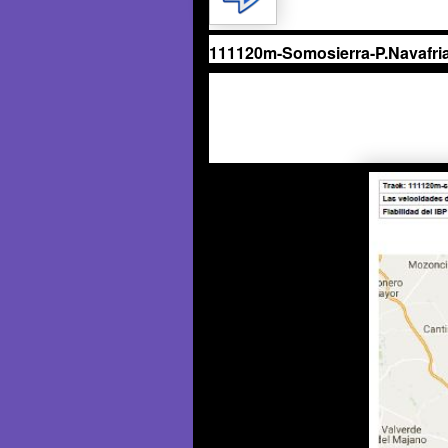
111120m-Somosierra-P.Navafria