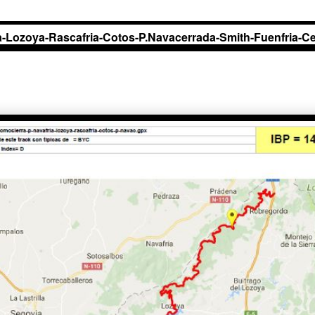
-Lozoya-Rascafria-Cotos-P.Navacerrada-Smith-Fuenfria-Ce